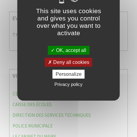
This site uses cookies
and gives you control
EVENEMENTS A VENIR
over what you want to
activate
There are no events
OK, accept all
Deny all cookies
Personalize
VOS SERVICES MUNICIPAUX
Privacy policy
CENTRE COMMUNAL D’ACTION SOCIALE (C.C.A.S)
CAISSE DES ÉCOLES
DIRECTION DES SERVICES TECHNIQUES
POLICE MUNICIPALE
LE CABINET DU MAIRE