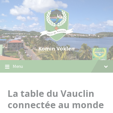
Skip
Skip
Skip
to
to
to
content
main
footer
navigation
Komin Voklen
Menu
La table du Vauclin
connectée au monde