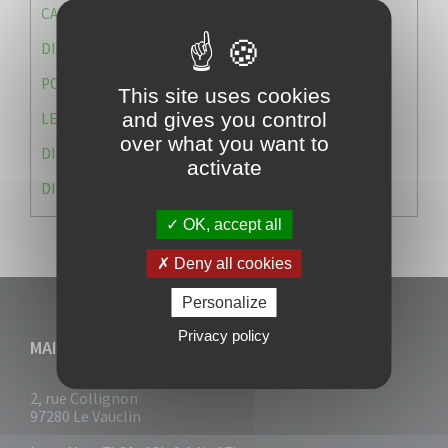
CAISSE DES ÉCOLES
DIRECTION DES SERVICES TECHNIQUES
POLICE MUNICIPALE
This site uses cookies
and gives you control
LE CABINET DU MAIRE
over what you want to
DIRECTION DES RESSOURCES ET MOYENS
activate
DIRECTION DU DEVELLOPPEMENT URBAIN DURABL
OK, accept all
Deny all cookies
Personalize
Privacy policy
MAIRIE DU VAUCLIN
2, rue Collignon
97280 Le Vauclin