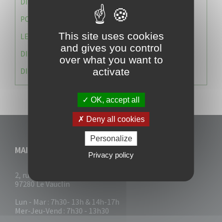
DIRECTION DES SERVICES TECHNIQUES
POLICE MUNICIPALE
This site uses cookies
LE CABINET DU MAIRE
and gives you control
DIRECTION DES RESSOURCES ET MOYENS
over what you want to
activate
DIRECTION DU DEVELLOPPEMENT URBAIN DURABL
OK, accept all
Deny all cookies
Personalize
MAIRIE DU VAUCLIN
Privacy policy
2, rue Collignon
97280 Le Vauclin
Lun - Mar : 7h30- 13h & 14h-17h
Mer-Jeu-Vend : 7h30 - 13h30