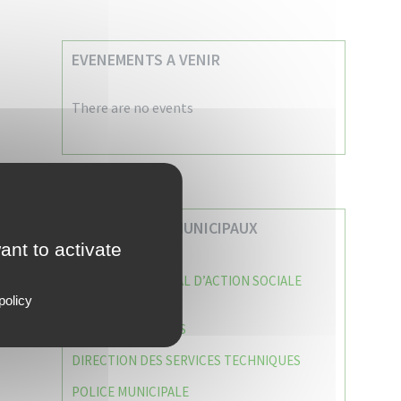
EVENEMENTS A VENIR
There are no events
VOS SERVICES MUNICIPAUX
ant to activate
CENTRE COMMUNAL D’ACTION SOCIALE
(C.C.A.S)
policy
CAISSE DES ÉCOLES
DIRECTION DES SERVICES TECHNIQUES
POLICE MUNICIPALE