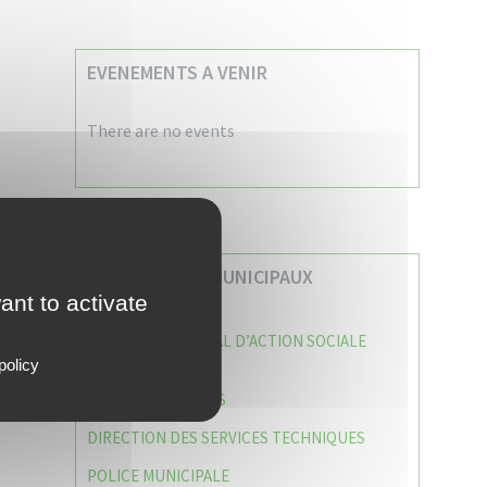
EVENEMENTS A VENIR
There are no events
VOS SERVICES MUNICIPAUX
ant to activate
CENTRE COMMUNAL D’ACTION SOCIALE
(C.C.A.S)
policy
CAISSE DES ÉCOLES
DIRECTION DES SERVICES TECHNIQUES
POLICE MUNICIPALE