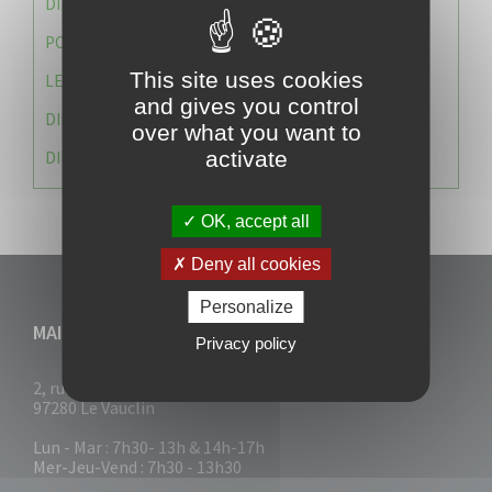
DIRECTION DES SERVICES TECHNIQUES
POLICE MUNICIPALE
This site uses cookies
LE CABINET DU MAIRE
and gives you control
DIRECTION DES RESSOURCES ET MOYENS
over what you want to
activate
DIRECTION DU DEVELLOPPEMENT URBAIN DURABL
OK, accept all
Deny all cookies
Personalize
MAIRIE DU VAUCLIN
Privacy policy
2, rue Collignon
97280 Le Vauclin
Lun - Mar : 7h30- 13h & 14h-17h
Mer-Jeu-Vend : 7h30 - 13h30