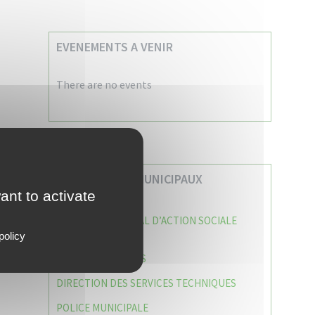
EVENEMENTS A VENIR
There are no events
VOS SERVICES MUNICIPAUX
ant to activate
CENTRE COMMUNAL D’ACTION SOCIALE
(C.C.A.S)
policy
CAISSE DES ÉCOLES
DIRECTION DES SERVICES TECHNIQUES
POLICE MUNICIPALE