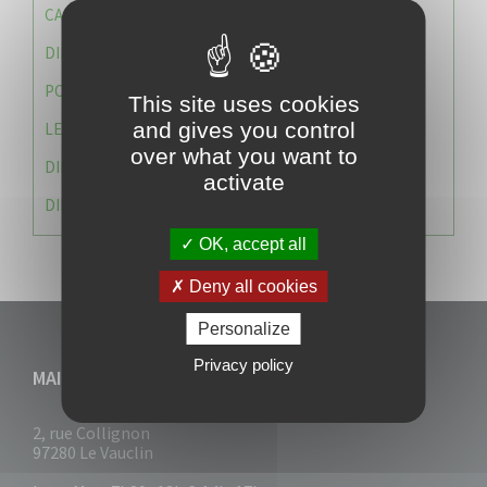
CAISSE DES ÉCOLES
DIRECTION DES SERVICES TECHNIQUES
POLICE MUNICIPALE
This site uses cookies
and gives you control
LE CABINET DU MAIRE
over what you want to
DIRECTION DES RESSOURCES ET MOYENS
activate
DIRECTION DU DEVELLOPPEMENT URBAIN DURABL
OK, accept all
Deny all cookies
Personalize
Privacy policy
MAIRIE DU VAUCLIN
2, rue Collignon
97280 Le Vauclin