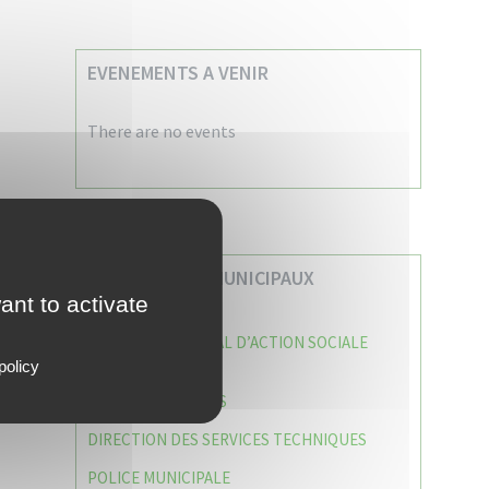
EVENEMENTS A VENIR
There are no events
VOS SERVICES MUNICIPAUX
ant to activate
CENTRE COMMUNAL D’ACTION SOCIALE
(C.C.A.S)
policy
CAISSE DES ÉCOLES
DIRECTION DES SERVICES TECHNIQUES
POLICE MUNICIPALE