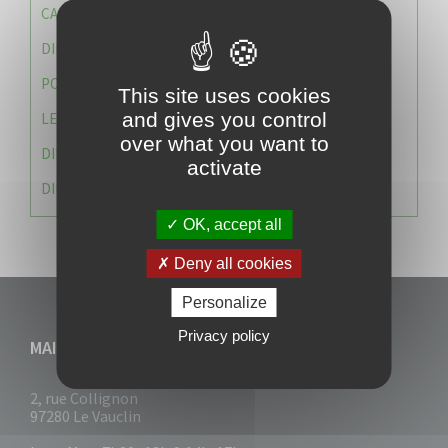
CAISSE DES ÉCOLES
DIRECTION DES SERVICES TECHNIQUES
POLICE MUNICIPALE
This site uses cookies
and gives you control
LE CABINET DU MAIRE
over what you want to
DIRECTION DES RESSOURCES ET MOYENS
activate
DIRECTION DU DEVELLOPPEMENT URBAIN DURABL
OK, accept all
Deny all cookies
Personalize
Privacy policy
MAIRIE DU VAUCLIN
2, rue Collignon
97280 Le Vauclin