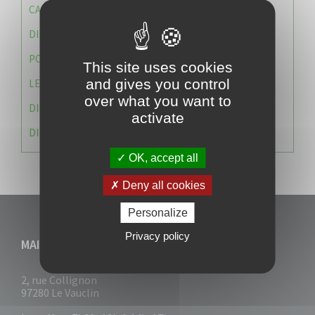
CAISSE DES ÉCOLES
DIRECTION DES SERVICES TECHNIQUES
POLICE MUNICIPALE
This site uses cookies
and gives you control
LE CABINET DU MAIRE
over what you want to
DIRECTION DES RESSOURCES ET MOYENS
activate
DIRECTION DU DEVELLOPPEMENT URBAIN DURABL
OK, accept all
Deny all cookies
Personalize
Privacy policy
MAIRIE DU VAUCLIN
2, rue Collignon
97280 Le Vauclin