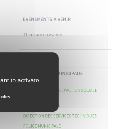
EVENEMENTS A VENIR
There are no events
VOS SERVICES MUNICIPAUX
ant to activate
CENTRE COMMUNAL D’ACTION SOCIALE
(C.C.A.S)
policy
CAISSE DES ÉCOLES
DIRECTION DES SERVICES TECHNIQUES
POLICE MUNICIPALE