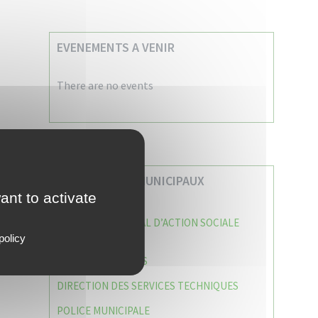
EVENEMENTS A VENIR
There are no events
VOS SERVICES MUNICIPAUX
ant to activate
CENTRE COMMUNAL D’ACTION SOCIALE
(C.C.A.S)
policy
CAISSE DES ÉCOLES
DIRECTION DES SERVICES TECHNIQUES
POLICE MUNICIPALE