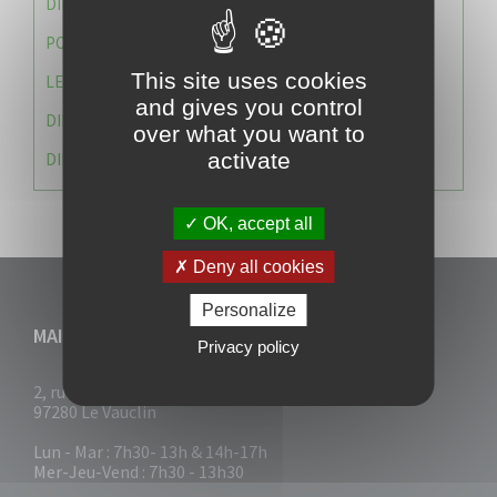
DIRECTION DES SERVICES TECHNIQUES
POLICE MUNICIPALE
This site uses cookies
LE CABINET DU MAIRE
and gives you control
DIRECTION DES RESSOURCES ET MOYENS
over what you want to
activate
DIRECTION DU DEVELLOPPEMENT URBAIN DURABL
OK, accept all
Deny all cookies
Personalize
MAIRIE DU VAUCLIN
Privacy policy
2, rue Collignon
97280 Le Vauclin
Lun - Mar : 7h30- 13h & 14h-17h
Mer-Jeu-Vend : 7h30 - 13h30