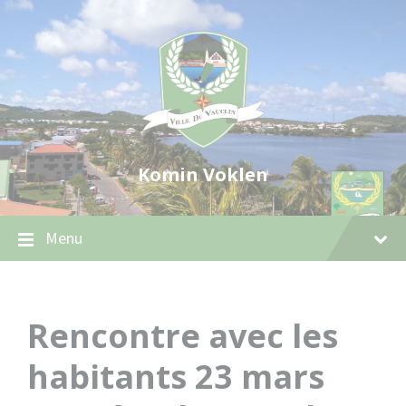
Skip
Skip
Skip
to
to
to
content
main
footer
navigation
Komin Voklen
Menu
Rencontre avec les
habitants 23 mars