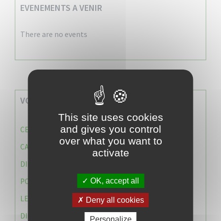
EVENEMENTS A VENIR
There are no events
VOS SERVICES MUNICIPAUX
This site uses cookies
and gives you control
CENTRE COMMUNAL D’ACTION SOCIALE (C.C.A.S)
over what you want to
CAISSE DES ÉCOLES
activate
DIRECTION DES SERVICES TECHNIQUES
OK, accept all
POLICE MUNICIPALE
LE CABINET DU MAIRE
Deny all cookies
DIRECTION DES RESSOURCES ET MOYENS
Personalize