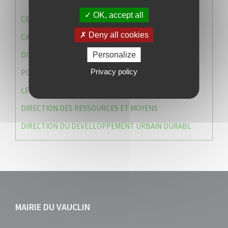
OK, accept all
CENTRE COMMUNAL D’ACTION SOCIALE (C.C.A.S)
Deny all cookies
CAISSE DES ÉCOLES
DIRECTION DES SERVICES TECHNIQUES
Personalize
Privacy policy
POLICE MUNICIPALE
LE CABINET DU MAIRE
DIRECTION DES RESSOURCES ET MOYENS
DIRECTION DU DEVELLOPPEMENT URBAIN DURABL
MAIRIE DU VAUCLIN