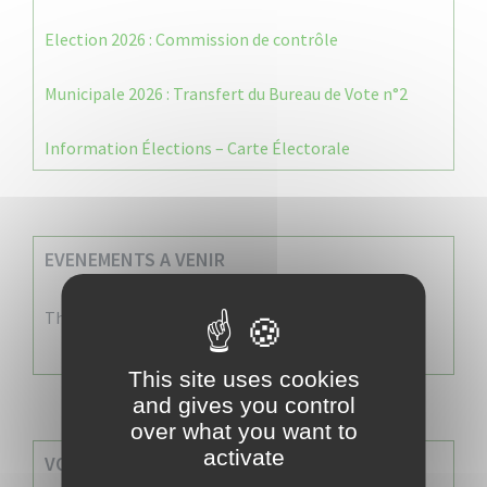
Election 2026 : Commission de contrôle
Municipale 2026 : Transfert du Bureau de Vote n°2
Information Élections – Carte Électorale
EVENEMENTS A VENIR
There are no events
This site uses cookies
and gives you control
over what you want to
activate
VOS SERVICES MUNICIPAUX