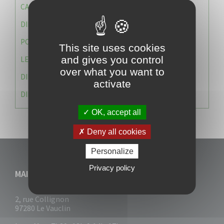
CAISSE DES ÉCOLES
DIRECTION DES SERVICES TECHNIQUES
POLICE MUNICIPALE
This site uses cookies
and gives you control
LE CABINET DU MAIRE
over what you want to
DIRECTION DES RESSOURCES ET MOYENS
activate
DIRECTION DU DEVELLOPPEMENT URBAIN DURABL
OK, accept all
Deny all cookies
Personalize
Privacy policy
MAIRIE DU VAUCLIN
2, rue Collignon
97280 Le Vauclin