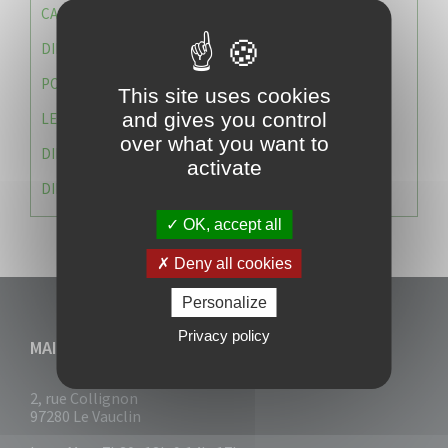
CAISSE DES ÉCOLES
DIRECTION DES SERVICES TECHNIQUES
POLICE MUNICIPALE
This site uses cookies
and gives you control
LE CABINET DU MAIRE
over what you want to
DIRECTION DES RESSOURCES ET MOYENS
activate
DIRECTION DU DEVELLOPPEMENT URBAIN DURABL
OK, accept all
Deny all cookies
Personalize
Privacy policy
MAIRIE DU VAUCLIN
2, rue Collignon
97280 Le Vauclin