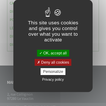
CAISSE DES ÉCOLES
DIRECTION DES SERVICES TECHNIQUES
POLICE MUNICIPALE
This site uses cookies
and gives you control
LE CABINET DU MAIRE
over what you want to
DIRECTION DES RESSOURCES ET MOYENS
activate
DIRECTION DU DEVELLOPPEMENT URBAIN DURABL
OK, accept all
Deny all cookies
Personalize
Privacy policy
MAIRIE DU VAUCLIN
2, rue Collignon
97280 Le Vauclin