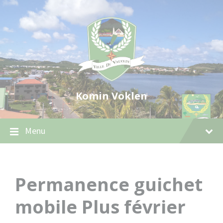
Skip
Skip
Skip
to
to
to
content
main
footer
navigation
Komin Voklen
Menu
Permanence guichet
mobile Plus février