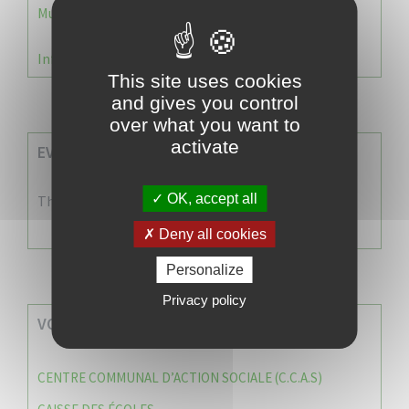
Municipale 2026 : Transfert du Bureau de Vote n°2
Information Élections – Carte Électorale
This site uses cookies
and gives you control
over what you want to
activate
EVENEMENTS A VENIR
OK, accept all
There are no events
Deny all cookies
Personalize
Privacy policy
VOS SERVICES MUNICIPAUX
CENTRE COMMUNAL D’ACTION SOCIALE (C.C.A.S)