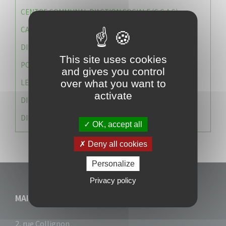
CENTRE COMMUNAL D’ACTION SOCIALE (C.C.A.S)
CAISSE DES ÉCOLES
DIRECTION DES SERVICES TECHNIQUES
This site uses cookies
POLICE MUNICIPALE
and gives you control
LE CABINET DU MAIRE
over what you want to
activate
DIRECTION DES RESSOURCES ET MOYENS
DIRECTION DU DEVELLOPPEMENT URBAIN DURABL
OK, accept all
Deny all cookies
Personalize
Privacy policy
MAIRIE DU VAUCLIN
2, rue Collignon