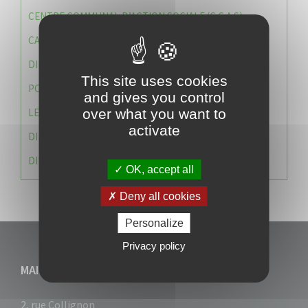
CENTRE COMMUNAL D’ACTION SOCIALE (C.C.A.S)
CAISSE DES ÉCOLES
DIRECTION DES SERVICES TECHNIQUES
This site uses cookies
POLICE MUNICIPALE
and gives you control
LE CABINET DU MAIRE
over what you want to
activate
DIRECTION DES RESSOURCES ET MOYENS
DIRECTION DU DEVELLOPPEMENT URBAIN DURABL
OK, accept all
Deny all cookies
Personalize
Privacy policy
MAIRIE DU VAUCLIN
2, rue Collignon