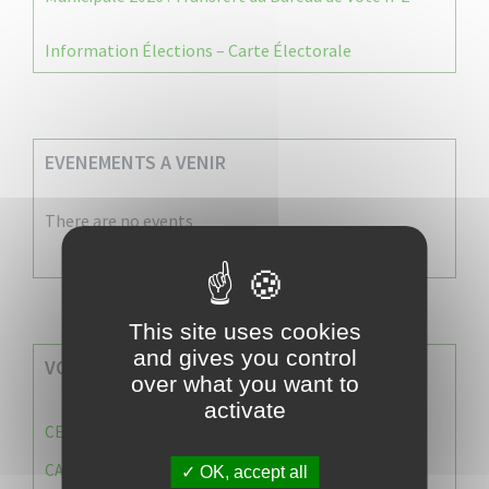
Information Élections – Carte Électorale
EVENEMENTS A VENIR
There are no events
This site uses cookies
and gives you control
VOS SERVICES MUNICIPAUX
over what you want to
activate
CENTRE COMMUNAL D’ACTION SOCIALE (C.C.A.S)
CAISSE DES ÉCOLES
OK, accept all