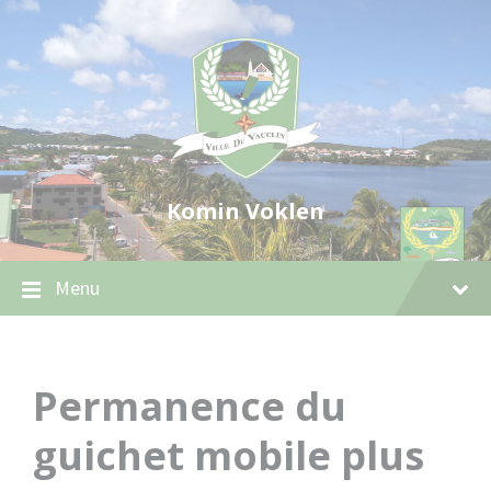
Skip
Skip
Skip
to
to
to
content
main
footer
navigation
Komin Voklen
Menu
Permanence du
guichet mobile plus