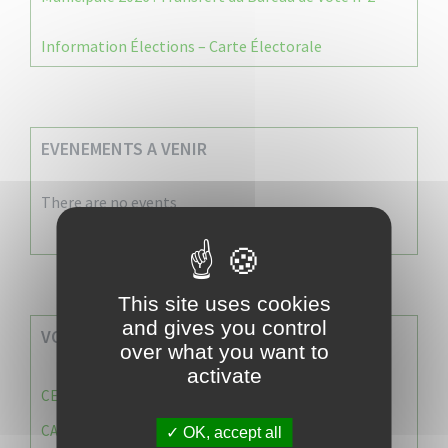
Information Élections – Carte Électorale
EVENEMENTS A VENIR
There are no events
This site uses cookies
and gives you control
VOS SERVICES MUNICIPAUX
over what you want to
activate
CENTRE COMMUNAL D’ACTION SOCIALE (C.C.A.S)
CAISSE DES ÉCOLES
OK, accept all