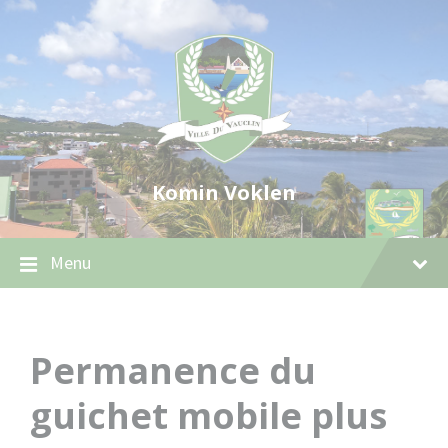
Skip
Skip
Skip
to
to
to
content
main
footer
navigation
Komin Voklen
Menu
Permanence du
guichet mobile plus