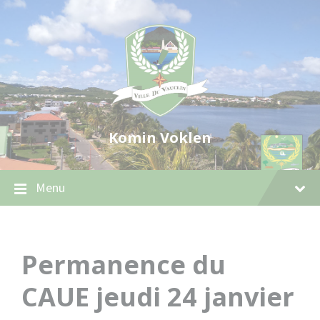
Skip
Skip
Skip
to
to
to
content
main
footer
navigation
Komin Voklen
Menu
Permanence du
CAUE jeudi 24 janvier