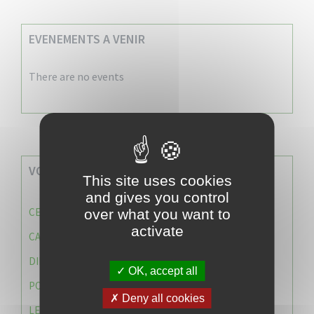
EVENEMENTS A VENIR
There are no events
VOS SERVICES MUNICIPAUX
This site uses cookies
and gives you control
CENTRE COMMUNAL D’ACTION SOCIALE (C.C.A.S)
over what you want to
activate
CAISSE DES ÉCOLES
DIRECTION DES SERVICES TECHNIQUES
OK, accept all
POLICE MUNICIPALE
Deny all cookies
LE CABINET DU MAIRE