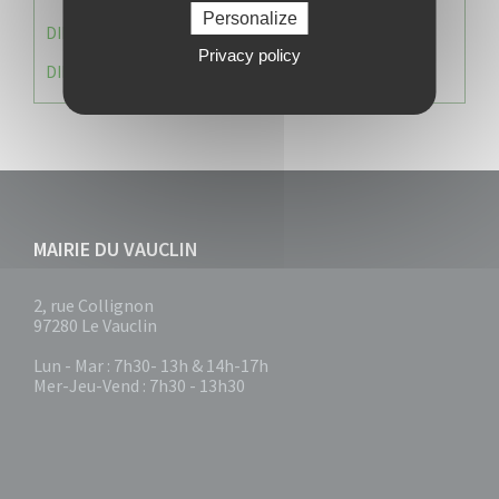
Personalize
DIRECTION DES RESSOURCES ET MOYENS
Privacy policy
DIRECTION DU DEVELLOPPEMENT URBAIN DURABL
MAIRIE DU VAUCLIN
2, rue Collignon
97280 Le Vauclin
Lun - Mar : 7h30- 13h & 14h-17h
Mer-Jeu-Vend : 7h30 - 13h30