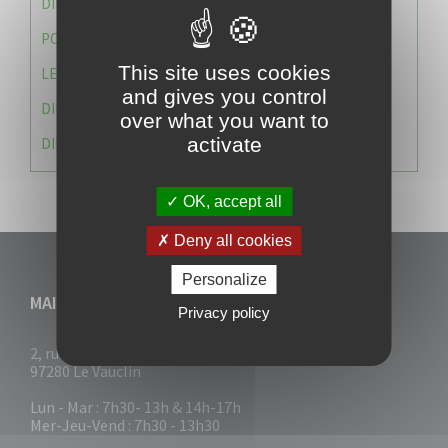
DIRECTION DES SERVICES TECHNIQUES
POLICE MUNICIPALE
This site uses cookies
LE CABINET DU MAIRE
and gives you control
DIRECTION DES RESSOURCES ET MOYENS
over what you want to
activate
DIRECTION DU DEVELLOPPEMENT URBAIN DURABL
OK, accept all
Deny all cookies
Personalize
MAIRIE DU VAUCLIN
Privacy policy
2, rue Collignon
97280 Le Vauclin
Lun - Mar : 7h30- 13h & 14h-17h
Mer-Jeu-Vend : 7h30 - 13h30