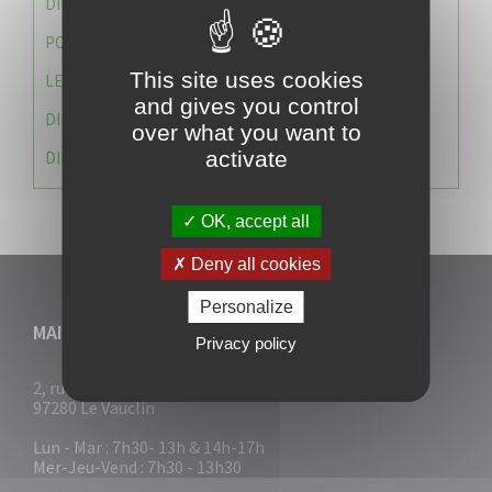
DIRECTION DES SERVICES TECHNIQUES
POLICE MUNICIPALE
This site uses cookies
LE CABINET DU MAIRE
and gives you control
DIRECTION DES RESSOURCES ET MOYENS
over what you want to
activate
DIRECTION DU DEVELLOPPEMENT URBAIN DURABL
OK, accept all
Deny all cookies
Personalize
MAIRIE DU VAUCLIN
Privacy policy
2, rue Collignon
97280 Le Vauclin
Lun - Mar : 7h30- 13h & 14h-17h
Mer-Jeu-Vend : 7h30 - 13h30