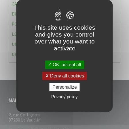
CAISSE DES ÉCOLES
DIRECTION DES SERVICES TECHNIQUES
POLICE MUNICIPALE
This site uses cookies
and gives you control
LE CABINET DU MAIRE
over what you want to
DIRECTION DES RESSOURCES ET MOYENS
activate
DIRECTION DU DEVELLOPPEMENT URBAIN DURABL
OK, accept all
Deny all cookies
Personalize
Privacy policy
MAIRIE DU VAUCLIN
2, rue Collignon
97280 Le Vauclin