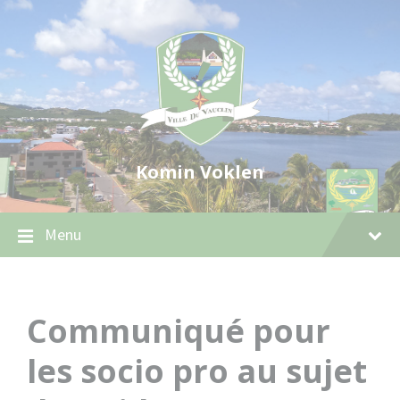
Skip
Skip
Skip
to
to
to
content
main
footer
navigation
Komin Voklen
Menu
Communiqué pour
les socio pro au sujet