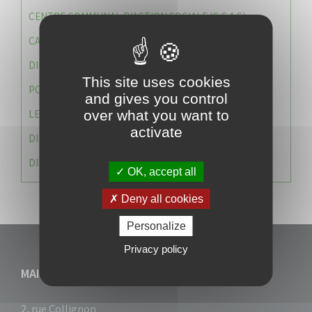
CENTRE COMMUNAL D’ACTION SOCIALE (C.C.A.S)
CAISSE DES ÉCOLES
DIRECTION DES SERVICES TECHNIQUES
This site uses cookies
POLICE MUNICIPALE
and gives you control
LE CABINET DU MAIRE
over what you want to
activate
DIRECTION DES RESSOURCES ET MOYENS
DIRECTION DU DEVELLOPPEMENT URBAIN DURABL
OK, accept all
Deny all cookies
Personalize
Privacy policy
MAIRIE DU VAUCLIN
2, rue Collignon