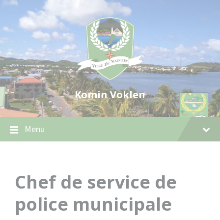
Skip
Skip
Skip
to
to
to
content
main
footer
navigation
Komin Voklen
Menu
Chef de service de
police municipale