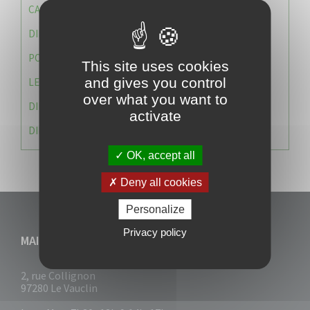
CAISSE DES ÉCOLES
DIRECTION DES SERVICES TECHNIQUES
POLICE MUNICIPALE
This site uses cookies
and gives you control
LE CABINET DU MAIRE
over what you want to
DIRECTION DES RESSOURCES ET MOYENS
activate
DIRECTION DU DEVELLOPPEMENT URBAIN DURABL
OK, accept all
Deny all cookies
Personalize
Privacy policy
MAIRIE DU VAUCLIN
2, rue Collignon
97280 Le Vauclin