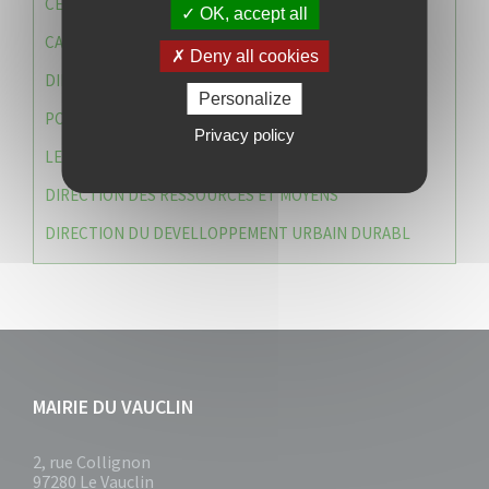
CENTRE COMMUNAL D’ACTION SOCIALE (C.C.A.S)
OK, accept all
CAISSE DES ÉCOLES
Deny all cookies
DIRECTION DES SERVICES TECHNIQUES
Personalize
POLICE MUNICIPALE
Privacy policy
LE CABINET DU MAIRE
DIRECTION DES RESSOURCES ET MOYENS
DIRECTION DU DEVELLOPPEMENT URBAIN DURABL
MAIRIE DU VAUCLIN
2, rue Collignon
97280 Le Vauclin