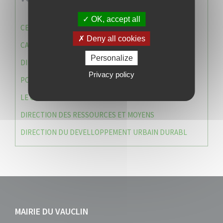
OK, accept all
CENTRE COMMUNAL D’ACTION SOCIALE (C.C.A.S)
Deny all cookies
CAISSE DES ÉCOLES
Personalize
DIRECTION DES SERVICES TECHNIQUES
Privacy policy
POLICE MUNICIPALE
LE CABINET DU MAIRE
DIRECTION DES RESSOURCES ET MOYENS
DIRECTION DU DEVELLOPPEMENT URBAIN DURABL
MAIRIE DU VAUCLIN