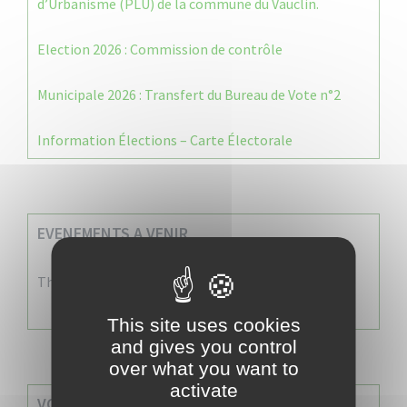
d’Urbanisme (PLU) de la commune du Vauclin.
Election 2026 : Commission de contrôle
Municipale 2026 : Transfert du Bureau de Vote n°2
Information Élections – Carte Électorale
EVENEMENTS A VENIR
There are no events
This site uses cookies
and gives you control
over what you want to
activate
VOS SERVICES MUNICIPAUX