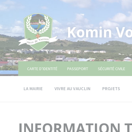
Skip
Skip
Skip
to
to
to
content
main
footer
navigation
Komin Vo
CARTE D’IDENTITÉ
PASSEPORT
SÉCURITÉ CIVILE
LA MAIRIE
VIVRE AU VAUCLIN
PROJETS
INFORMATION T