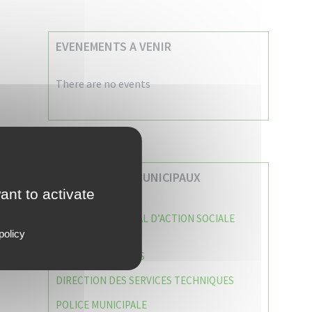
EVENEMENTS A VENIR
There are no events
VOS SERVICES MUNICIPAUX
ant to activate
CENTRE COMMUNAL D’ACTION SOCIALE
(C.C.A.S)
policy
CAISSE DES ÉCOLES
DIRECTION DES SERVICES TECHNIQUES
POLICE MUNICIPALE