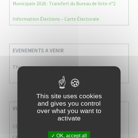
Municipale 2026 : Transfert du Bureau de Vote n°2
Information Élections – Carte Électorale
EVENEMENTS A VENIR
There are no events
This site uses cookies
and gives you control
VOS SERVICES MUNICIPAUX
over what you want to
activate
CENTRE COMMUNAL D’ACTION SOCIALE (C.C.A.S)
OK, accept all
CAISSE DES ÉCOLES