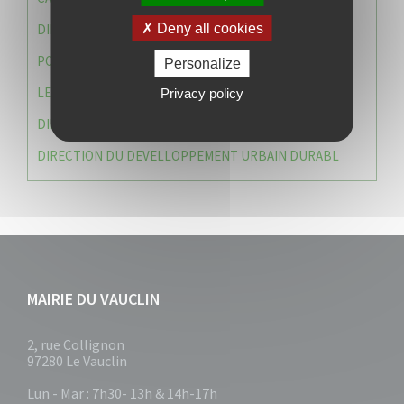
Deny all cookies
DIRECTION DES SERVICES TECHNIQUES
POLICE MUNICIPALE
Personalize
LE CABINET DU MAIRE
Privacy policy
DIRECTION DES RESSOURCES ET MOYENS
DIRECTION DU DEVELLOPPEMENT URBAIN DURABL
MAIRIE DU VAUCLIN
2, rue Collignon
97280 Le Vauclin
Lun - Mar : 7h30- 13h & 14h-17h