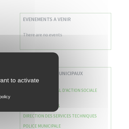
EVENEMENTS A VENIR
There are no events
VOS SERVICES MUNICIPAUX
ant to activate
CENTRE COMMUNAL D’ACTION SOCIALE
(C.C.A.S)
policy
CAISSE DES ÉCOLES
DIRECTION DES SERVICES TECHNIQUES
POLICE MUNICIPALE