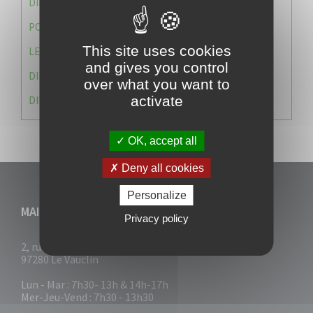
DIRECTION DES SERVICES TECHNIQUES
POLICE MUNICIPALE
This site uses cookies
LE CABINET DU MAIRE
and gives you control
DIRECTION DES RESSOURCES ET MOYENS
over what you want to
activate
DIRECTION DU DEVELLOPPEMENT URBAIN DURABL
OK, accept all
Deny all cookies
Personalize
MAIRIE DU VAUCLIN
Privacy policy
2, rue Collignon
97280 Le Vauclin
Lun - Mar : 7h30- 13h & 14h-17h
Mer-Jeu-Vend : 7h30 - 13h30