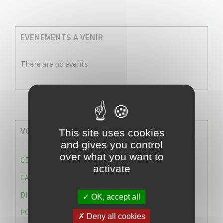
EVENEMENTS A VENIR
There are no events
VOS SERVICES MUNICIPAUX
This site uses cookies
and gives you control
over what you want to
CENTRE COMMUNAL D’ACTION SOCIALE (C.C.A.S)
activate
CAISSE DES ÉCOLES
DIRECTION DES SERVICES TECHNIQUES
OK, accept all
POLICE MUNICIPALE
Deny all cookies