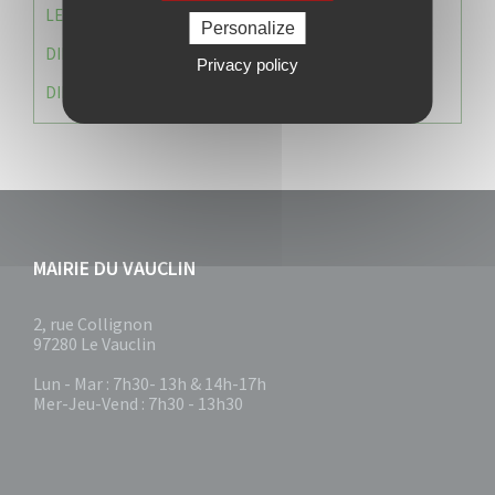
LE CABINET DU MAIRE
Personalize
DIRECTION DES RESSOURCES ET MOYENS
Privacy policy
DIRECTION DU DEVELLOPPEMENT URBAIN DURABL
MAIRIE DU VAUCLIN
2, rue Collignon
97280 Le Vauclin
Lun - Mar : 7h30- 13h & 14h-17h
Mer-Jeu-Vend : 7h30 - 13h30