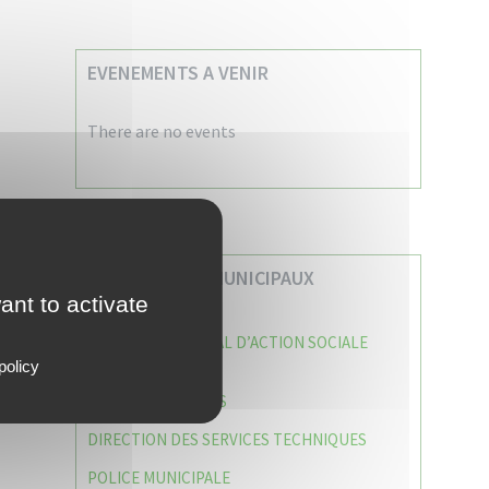
EVENEMENTS A VENIR
There are no events
VOS SERVICES MUNICIPAUX
ant to activate
CENTRE COMMUNAL D’ACTION SOCIALE
(C.C.A.S)
policy
CAISSE DES ÉCOLES
DIRECTION DES SERVICES TECHNIQUES
POLICE MUNICIPALE