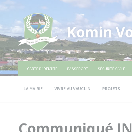
Skip
Skip
Skip
to
to
to
content
main
footer
navigation
Komin Vo
CARTE D’IDENTITÉ
PASSEPORT
SÉCURITÉ CIVILE
LA MAIRIE
VIVRE AU VAUCLIN
PROJETS
Communiqué IN