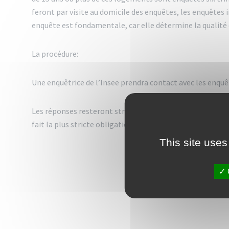
feront par visite au domicile des enquêtes, les enquêtes 
enquête est fondamentale, car elle détermine la qualité 
La procédure:
Une enquêtrice de l’Insee prendra contact avec les enquêté
Les réponses resteront strictement confidentielles. Elles 
fait la plus stricte obligation.
This site uses