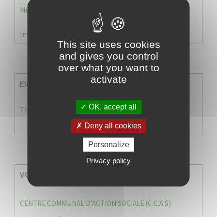
Municipale 2026 : Transfert du Bureau de Vote n°2
Information Élections – Carte Électorale
This site uses cookies
and gives you control
over what you want to
activate
EVENEMENTS A VENIR
OK, accept all
There are no events
Deny all cookies
Personalize
Privacy policy
VOS SERVICES MUNICIPAUX
CENTRE COMMUNAL D’ACTION SOCIALE (C.C.A.S)