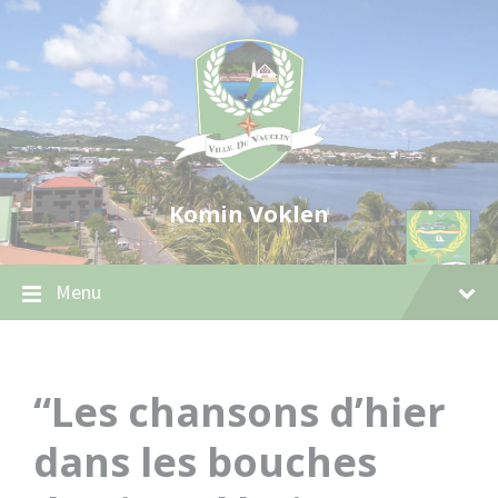
Skip
Skip
Skip
to
to
to
content
main
footer
navigation
Komin Voklen
Menu
“Les chansons d’hier
dans les bouches