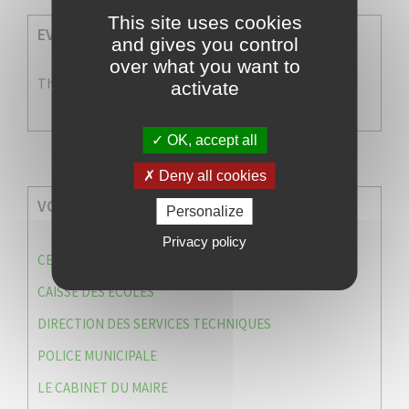
This site uses cookies
EVENEMENTS A VENIR
and gives you control
over what you want to
There are no events
activate
OK, accept all
Deny all cookies
VOS SERVICES MUNICIPAUX
Personalize
Privacy policy
CENTRE COMMUNAL D’ACTION SOCIALE (C.C.A.S)
CAISSE DES ÉCOLES
DIRECTION DES SERVICES TECHNIQUES
POLICE MUNICIPALE
LE CABINET DU MAIRE