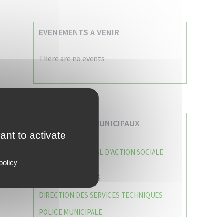
EVENEMENTS A VENIR
There are no events
VOS SERVICES MUNICIPAUX
ant to activate
CENTRE COMMUNAL D’ACTION SOCIALE
(C.C.A.S)
policy
CAISSE DES ÉCOLES
DIRECTION DES SERVICES TECHNIQUES
POLICE MUNICIPALE