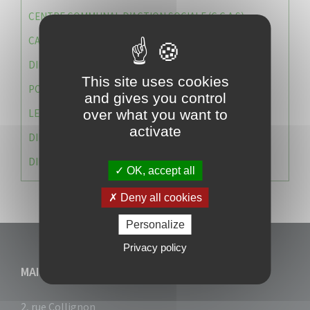
CENTRE COMMUNAL D’ACTION SOCIALE (C.C.A.S)
CAISSE DES ÉCOLES
DIRECTION DES SERVICES TECHNIQUES
This site uses cookies
POLICE MUNICIPALE
and gives you control
LE CABINET DU MAIRE
over what you want to
activate
DIRECTION DES RESSOURCES ET MOYENS
DIRECTION DU DEVELLOPPEMENT URBAIN DURABL
OK, accept all
Deny all cookies
Personalize
Privacy policy
MAIRIE DU VAUCLIN
2, rue Collignon