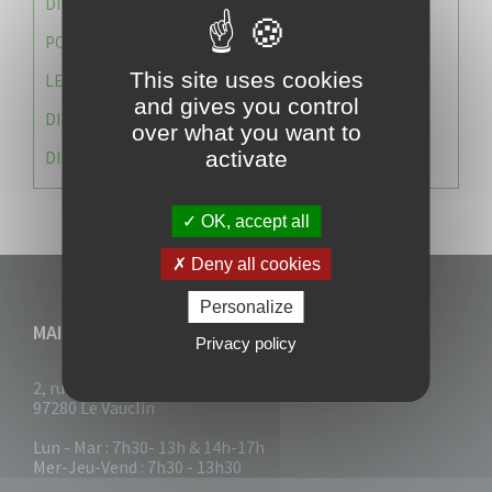
DIRECTION DES SERVICES TECHNIQUES
POLICE MUNICIPALE
This site uses cookies
LE CABINET DU MAIRE
and gives you control
DIRECTION DES RESSOURCES ET MOYENS
over what you want to
activate
DIRECTION DU DEVELLOPPEMENT URBAIN DURABL
OK, accept all
Deny all cookies
Personalize
MAIRIE DU VAUCLIN
Privacy policy
2, rue Collignon
97280 Le Vauclin
Lun - Mar : 7h30- 13h & 14h-17h
Mer-Jeu-Vend : 7h30 - 13h30