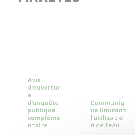
Read
Read
More
More
Avis
d’ouvertur
e
d’enquête
Communiq
publique
ué limitant
compléme
l’utilisatio
ntaire
n de l’eau