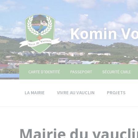
Skip
Skip
Skip
to
to
to
content
main
footer
navigation
Komin Vo
CARTE D’IDENTITÉ
PASSEPORT
SÉCURITÉ CIVILE
LA MAIRIE
VIVRE AU VAUCLIN
PROJETS
Mairie du vaucl