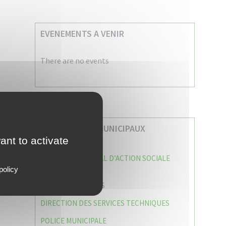
EVENEMENTS A VENIR
There are no events
VOS SERVICES MUNICIPAUX
ant to activate
CENTRE COMMUNAL D’ACTION SOCIALE
(C.C.A.S)
policy
CAISSE DES ÉCOLES
DIRECTION DES SERVICES TECHNIQUES
POLICE MUNICIPALE