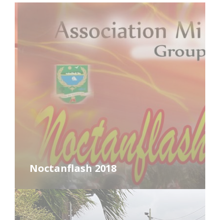
Read
More
Noctanflash 2018
Read
More