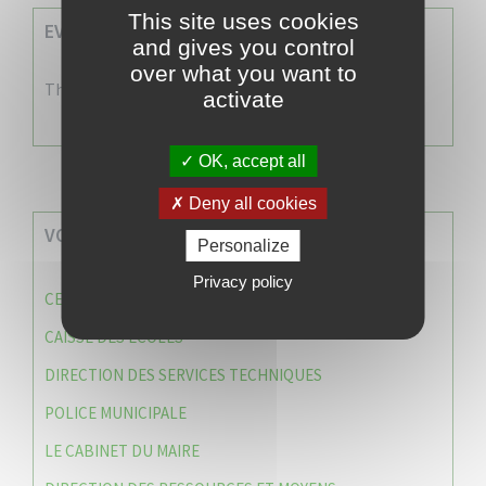
This site uses cookies
EVENEMENTS A VENIR
and gives you control
over what you want to
There are no events
activate
OK, accept all
Deny all cookies
VOS SERVICES MUNICIPAUX
Personalize
Privacy policy
CENTRE COMMUNAL D’ACTION SOCIALE (C.C.A.S)
CAISSE DES ÉCOLES
DIRECTION DES SERVICES TECHNIQUES
POLICE MUNICIPALE
LE CABINET DU MAIRE