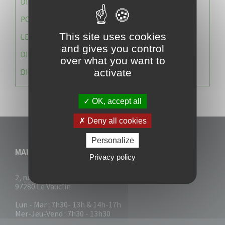
DIRECTION DES SERVICES TECHNIQUES
POLICE MUNICIPALE
This site uses cookies
LE CABINET DU MAIRE
and gives you control
DIRECTION DES RESSOURCES ET MOYENS
over what you want to
activate
DIRECTION DU DEVELLOPPEMENT URBAIN DURABL
OK, accept all
Deny all cookies
Personalize
MAIRIE DU VAUCLIN
Privacy policy
2, rue Collignon
97280 Le Vauclin
Lun - Mar : 7h30- 13h & 14h-17h
Mer-Jeu-Vend : 7h30 - 13h30