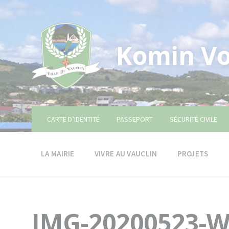
Skip
Skip
Skip
to
to
to
content
main
footer
navigation
Komin Vo
CARTE D’IDENTITÉ
PASSEPORT
SÉCURITÉ CIVILE
LA MAIRIE
VIVRE AU VAUCLIN
PROJETS
IMG-20200523-