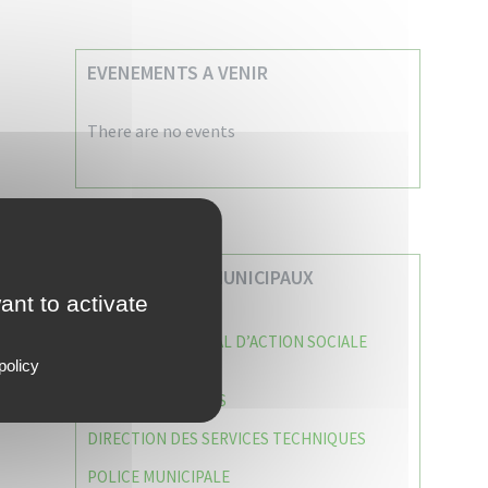
EVENEMENTS A VENIR
There are no events
VOS SERVICES MUNICIPAUX
ant to activate
CENTRE COMMUNAL D’ACTION SOCIALE
(C.C.A.S)
policy
CAISSE DES ÉCOLES
DIRECTION DES SERVICES TECHNIQUES
POLICE MUNICIPALE