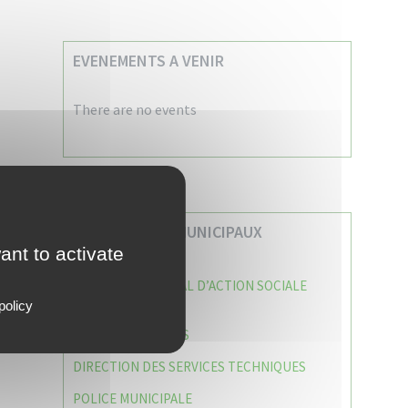
EVENEMENTS A VENIR
There are no events
VOS SERVICES MUNICIPAUX
ant to activate
CENTRE COMMUNAL D’ACTION SOCIALE
(C.C.A.S)
policy
CAISSE DES ÉCOLES
DIRECTION DES SERVICES TECHNIQUES
POLICE MUNICIPALE