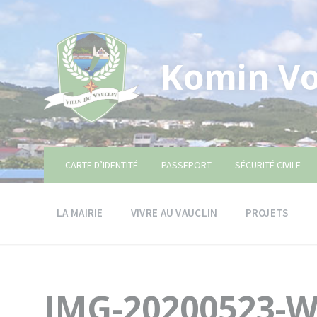
Skip
Skip
Skip
to
to
to
content
main
footer
navigation
Komin Vo
CARTE D’IDENTITÉ
PASSEPORT
SÉCURITÉ CIVILE
LA MAIRIE
VIVRE AU VAUCLIN
PROJETS
IMG-20200523-